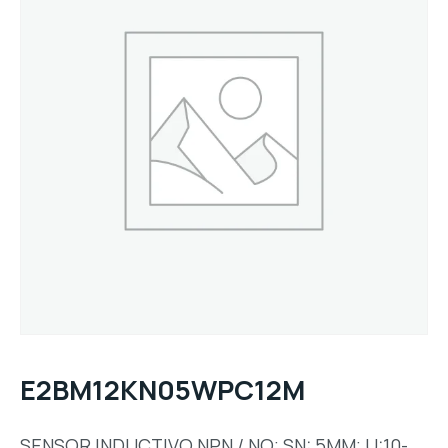
E2BM12KN05WPC12M
SENSOR INDUCTIVO NPN / NO; SN: 5MM; U:10-