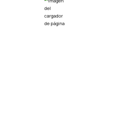
didos
-S2
NBN40-U1-A2