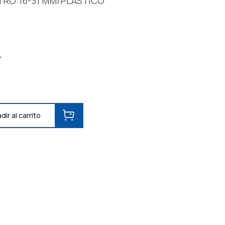
RO:16-31 MM/PLASTICO
T
dir al carrito