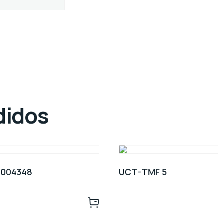
didos
1004348
UCT-TMF 5