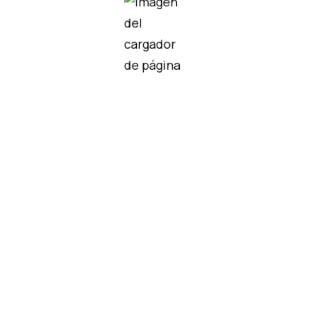
didos
2530
ATT1-C–PP10101