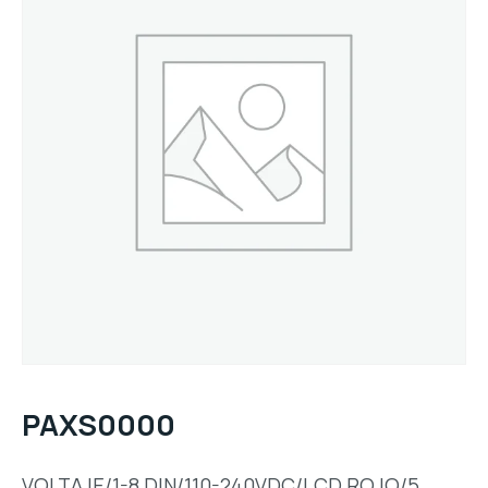
PAXS0000
VOLTAJE/1-8 DIN/110-240VDC/LCD ROJO/5