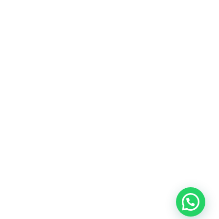
Email
Interesado en algún servicio ?
cotizaciones@coldecon.com.co