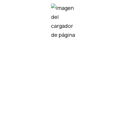
didos
VRPL08-24VAC