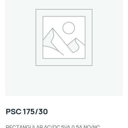
PSC 175/30
RECTANGULAR,AC/DC,5VA,0.5A,NO/NC