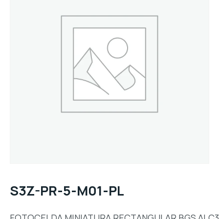
S3Z-PR-5-M01-PL
FOTOCELDA,MINIATURA,RECTANGULAR,BGS,ALC3