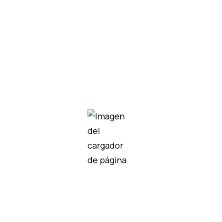
TRANSMISOR DE TEMPERATU
SKU:
47185
Categoría:
TRANSM TEM
Marca:
SIEMENS
1 disponibles
Añadir al carrito