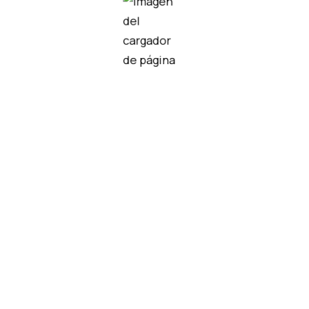
didos
y
KVT 63|4 gy