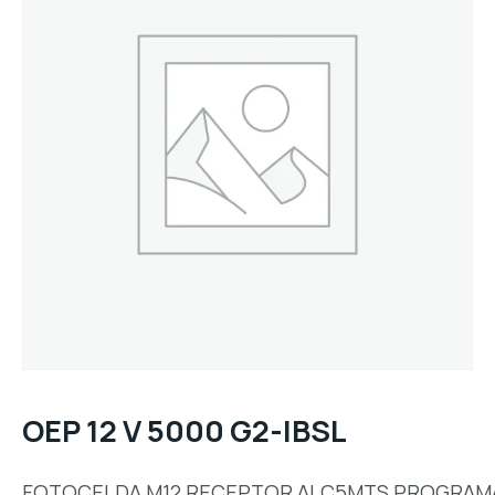
OEP 12 V 5000 G2-IBSL
FOTOCELDA,M12,RECEPTOR,ALC5MTS,PROGRAM