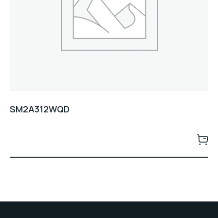
SM2A312WQD