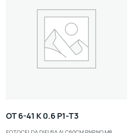
OT 6-41 K 0.6 P1-T3
FOTOCELDA,DIFUSA,ALC60CM,PNP,NO,M8