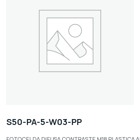
S50-PA-5-W03-PP
FOTOCELDA,DIFUSA,CONTRASTE,M18,PLASTICA,A