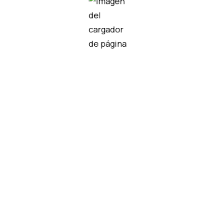
didos
G9
KD8-51M125