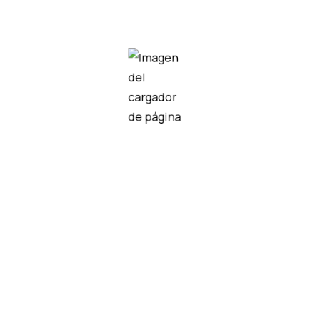
conmutación extendido
Ver más
Sensores de proximidad anulares