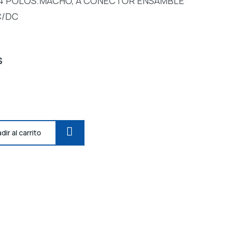
4 POLOS.MACHO, A CONECTOR ENSAMBLE
C/DC
S
dir al carrito