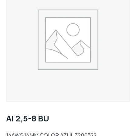
AI 2,5-8 BU
14AWG,14MM,COLOR AZUL,3200522