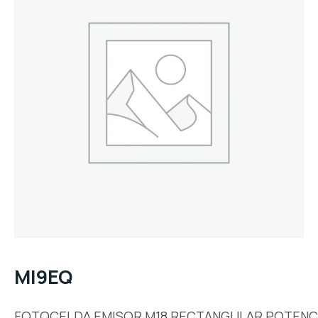
MI9EQ
FOTOCELDA,EMISOR,M18,RECTANGULAR,POTENC