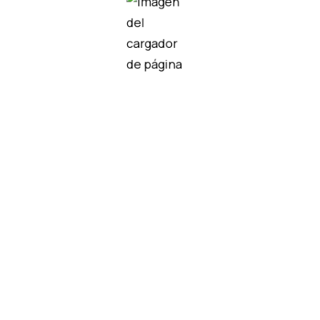
didos
2P4331
S5N-PL-5-F01-NN