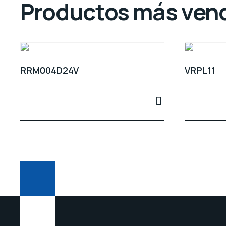
Productos más ven
RRM004D24V
VRPL11