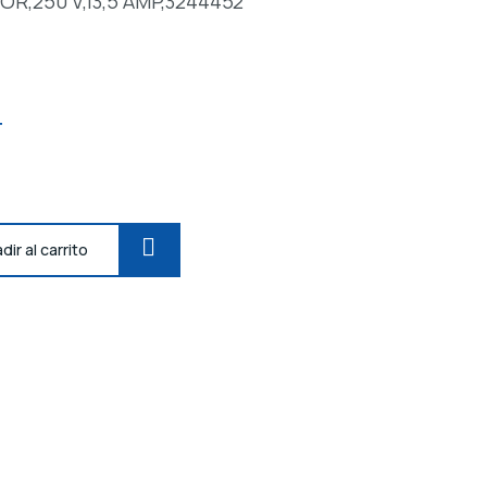
,250 V,13,5 AMP,3244452
T
dir al carrito