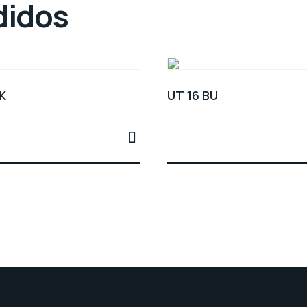
didos
K
UT 16 BU