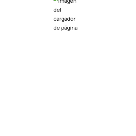
didos
50|8 gy
KEL-DPU 24|32 bk