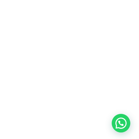
Email
Interesado en algún servicio ?
cotizaciones@coldecon.com.co