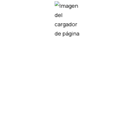
didos
0|2
2410.000/2410.200