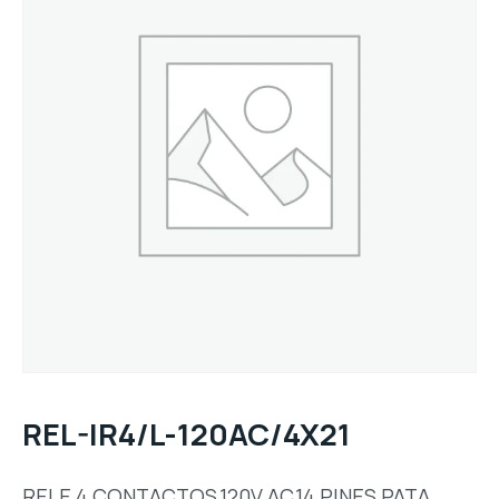
REL-IR4/L-120AC/4X21
RELE 4 CONTACTOS,120V AC,14 PINES PATA