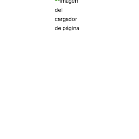
didos
162
E3S-CD63