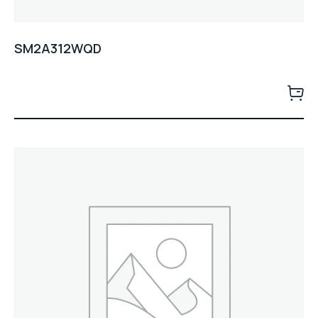
SM2A312WQD