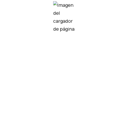
didos
APC-18D