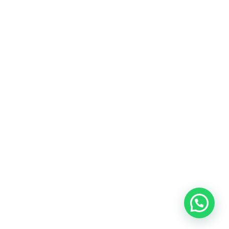
Email
Interesado en algún servicio ?
cotizaciones@coldecon.com.co